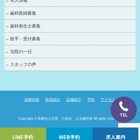
求人情報
歯科医師募集
歯科衛生士募集
助手・受付募集
当院の一日
スタッフの声
診療内容
院長紹介
設備紹介
予約
アクセス
TEL
Copyright ©
医療法人社団 心裕会 はる歯科室
All rights reserved.
LINE予約
WEB予約
求人案内